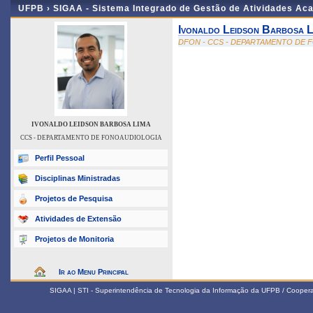
UFPB ›
SIGAA - Sistema Integrado de Gestão de Atividades Ac
Ivonaldo Leidson Barbosa L
DFON - CCS - DEPARTAMENTO DE
IVONALDO LEIDSON BARBOSA LIMA
CCS - DEPARTAMENTO DE FONOAUDIOLOGIA
Perfil Pessoal
Disciplinas Ministradas
Projetos de Pesquisa
Atividades de Extensão
Projetos de Monitoria
Ir ao Menu Principal
SIGAA | STI - Superintendência de Tecnologia da Informação da UFPB / Coope