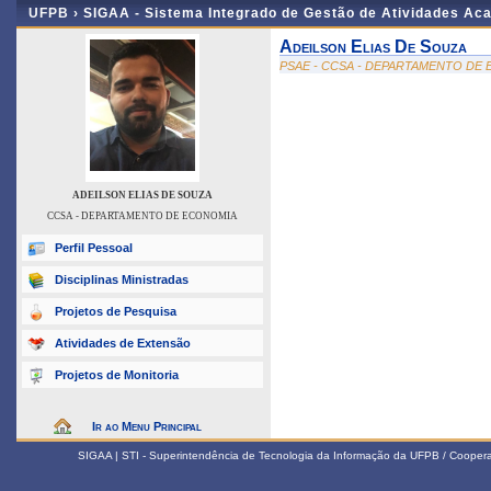
UFPB ›
SIGAA - Sistema Integrado de Gestão de Atividades Ac
Adeilson Elias De Souza
PSAE - CCSA - DEPARTAMENTO DE
ADEILSON ELIAS DE SOUZA
CCSA - DEPARTAMENTO DE ECONOMIA
Perfil Pessoal
Disciplinas Ministradas
Projetos de Pesquisa
Atividades de Extensão
Projetos de Monitoria
Ir ao Menu Principal
SIGAA | STI - Superintendência de Tecnologia da Informação da UFPB / Coope