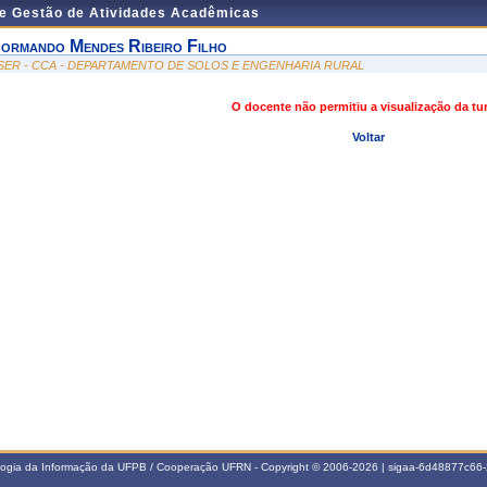
de Gestão de Atividades Acadêmicas
ormando Mendes Ribeiro Filho
SER - CCA - DEPARTAMENTO DE SOLOS E ENGENHARIA RURAL
O docente não permitiu a visualização da t
Voltar
ologia da Informação da UFPB / Cooperação UFRN - Copyright © 2006-2026 | sigaa-6d48877c6