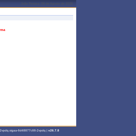
João Pessoa, 06 de Agosto de 2026
urma
6-2vpdq.sigaa-6d48877c66-2vpdq |
v26.7.8