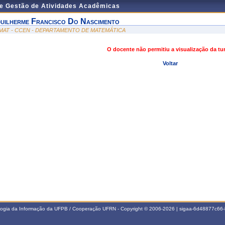
de Gestão de Atividades Acadêmicas
uilherme Francisco Do Nascimento
MAT - CCEN - DEPARTAMENTO DE MATEMÁTICA
O docente não permitiu a visualização da t
Voltar
ologia da Informação da UFPB / Cooperação UFRN - Copyright © 2006-2026 | sigaa-6d48877c6