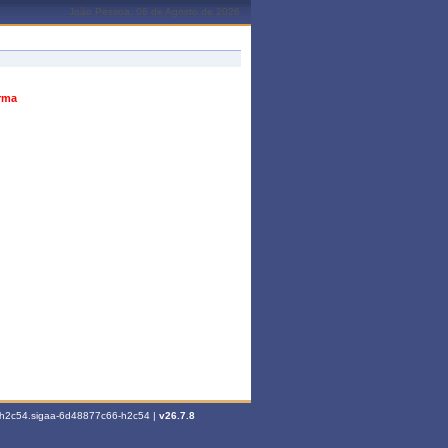
João Pessoa, 06 de Agosto de 2026
urma
6-h2c54.sigaa-6d48877c66-h2c54 |
v26.7.8