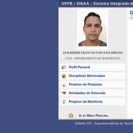
UFPB ›
SIGAA - Sistema Integrado 
G
D
GUILHERME FRANCISCO DO NASCIMENTO
CCEN - DEPARTAMENTO DE MATEMÁTICA
Perfil Pessoal
Disciplinas Ministradas
Projetos de Pesquisa
Atividades de Extensão
Projetos de Monitoria
Ir ao Menu Principal
SIGAA | STI - Superintendência de Tecn