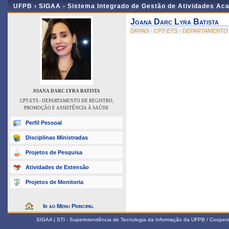
UFPB ›
SIGAA - Sistema Integrado de Gestão de Atividades Ac
Joana Darc Lyra Batista
DRPAS - CPT-ETS - DEPARTAMENTO
JOANA DARC LYRA BATISTA
CPT-ETS - DEPARTAMENTO DE REGISTRO,
PROMOÇÃO E ASSISTÊNCIA À SAÚDE
Perfil Pessoal
Disciplinas Ministradas
Projetos de Pesquisa
Atividades de Extensão
Projetos de Monitoria
Ir ao Menu Principal
SIGAA | STI - Superintendência de Tecnologia da Informação da UFPB / Coope