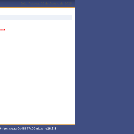
João Pessoa, 09 de Agosto de 2026
urma
-nlpxt.sigaa-6d48877c66-nlpxt |
v26.7.8