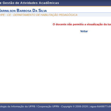
de Gestão de Atividades Acadêmicas
arinilson Barbosa Da Silva
HPE - CE - DEPARTAMENTO DE HABILITAÇÃO PEDAGÓGICA
O docente não permitiu a visualização da t
Voltar
nologia da Informação da UFPB / Cooperação UFRN - Copyright © 2006-2026 | sigaa-6d48877c66