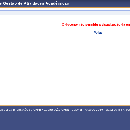
de Gestão de Atividades Acadêmicas
O docente não permitiu a visualização da t
Voltar
nologia da Informação da UFPB / Cooperação UFRN - Copyright © 2006-2026 | sigaa-6d48877c66