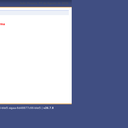
João Pessoa, 07 de Agosto de 2026
urma
-blst5.sigaa-6d48877c66-blst5 |
v26.7.8