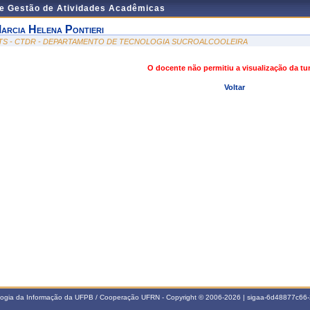
de Gestão de Atividades Acadêmicas
arcia Helena Pontieri
TS - CTDR - DEPARTAMENTO DE TECNOLOGIA SUCROALCOOLEIRA
O docente não permitiu a visualização da t
Voltar
ologia da Informação da UFPB / Cooperação UFRN - Copyright © 2006-2026 | sigaa-6d48877c6