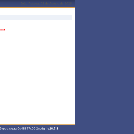
João Pessoa, 08 de Agosto de 2026
urma
6-2vpdq.sigaa-6d48877c66-2vpdq |
v26.7.8