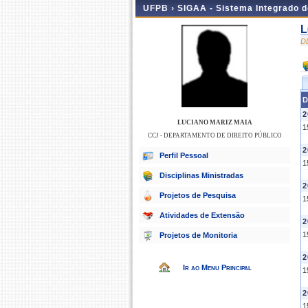
UFPB ›
SIGAA - Sistema Integrado 
L
D
D
2
LUCIANO MARIZ MAIA
1
CCJ - DEPARTAMENTO DE DIREITO PÚBLICO
2
Perfil Pessoal
1
Disciplinas Ministradas
2
Projetos de Pesquisa
1
Atividades de Extensão
2
1
Projetos de Monitoria
2
Ir ao Menu Principal
1
2
1