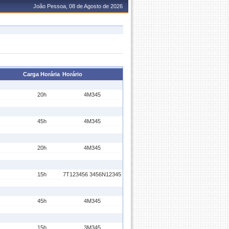
João Pessoa, 08 de Agosto de 2026
Carga Horária
Horário
20h
4M345
45h
4M345
20h
4M345
15h
7T123456 3456N12345
45h
4M345
15h
3M345