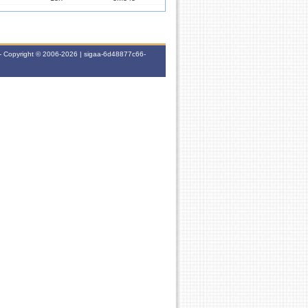
UMANOS
15h
5N1
- Copyright © 2006-2026 | sigaa-6d48877c66-
UMANOS
45h
6M345
UMANOS
45h
6T345
15h
-
UMANOS
45h
6T345
UMANOS
45h
-
0h
-
0h
-
UMANOS
45h
2N123