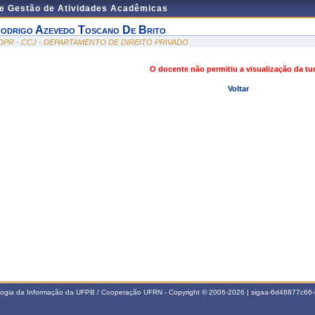
de Gestão de Atividades Acadêmicas
odrigo Azevedo Toscano De Brito
DPR - CCJ - DEPARTAMENTO DE DIREITO PRIVADO
O docente não permitiu a visualização da t
Voltar
ologia da Informação da UFPB / Cooperação UFRN - Copyright © 2006-2026 | sigaa-6d48877c6