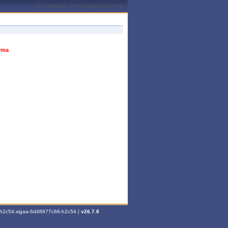
João Pessoa, 09 de Agosto de 2026
urma
6-h2c54.sigaa-6d48877c66-h2c54 |
v26.7.8