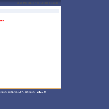
João Pessoa, 07 de Agosto de 2026
urma
-blst5.sigaa-6d48877c66-blst5 |
v26.7.8