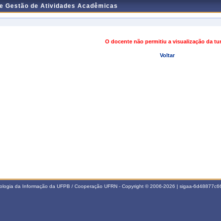
de Gestão de Atividades Acadêmicas
O docente não permitiu a visualização da t
Voltar
nologia da Informação da UFPB / Cooperação UFRN - Copyright © 2006-2026 | sigaa-6d48877c66