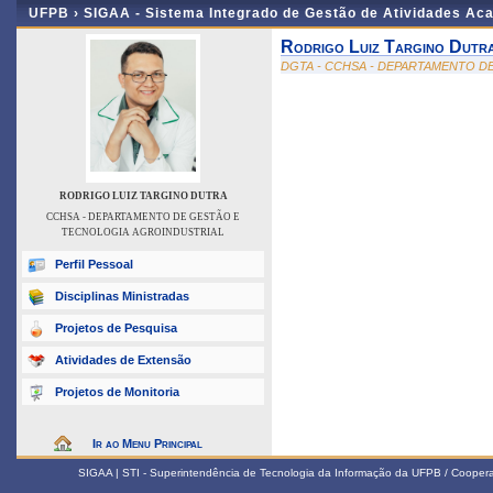
UFPB ›
SIGAA - Sistema Integrado de Gestão de Atividades Ac
Rodrigo Luiz Targino Dutr
DGTA - CCHSA - DEPARTAMENTO D
RODRIGO LUIZ TARGINO DUTRA
CCHSA - DEPARTAMENTO DE GESTÃO E
TECNOLOGIA AGROINDUSTRIAL
Perfil Pessoal
Disciplinas Ministradas
Projetos de Pesquisa
Atividades de Extensão
Projetos de Monitoria
Ir ao Menu Principal
SIGAA | STI - Superintendência de Tecnologia da Informação da UFPB / Coope