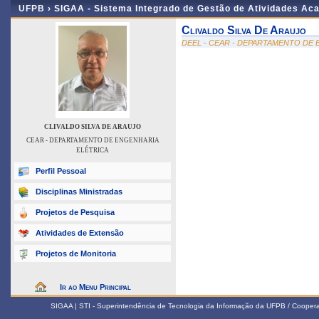
UFPB ›
SIGAA - Sistema Integrado de Gestão de Atividades Ac
Clivaldo Silva De Araujo
DEEL - CEAR - DEPARTAMENTO DE
CLIVALDO SILVA DE ARAUJO
CEAR - DEPARTAMENTO DE ENGENHARIA
ELÉTRICA
Perfil Pessoal
Disciplinas Ministradas
Projetos de Pesquisa
Atividades de Extensão
Projetos de Monitoria
Ir ao Menu Principal
SIGAA | STI - Superintendência de Tecnologia da Informação da UFPB / Coope