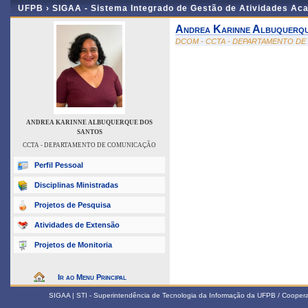
UFPB ›
SIGAA - Sistema Integrado de Gestão de Atividades Ac
Andrea Karinne Albuquerq
DCOM - CCTA - DEPARTAMENTO D
ANDREA KARINNE ALBUQUERQUE DOS
SANTOS
CCTA - DEPARTAMENTO DE COMUNICAÇÃO
Perfil Pessoal
Disciplinas Ministradas
Projetos de Pesquisa
Atividades de Extensão
Projetos de Monitoria
Ir ao Menu Principal
SIGAA | STI - Superintendência de Tecnologia da Informação da UFPB / Coope