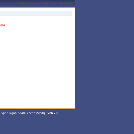
João Pessoa, 06 de Agosto de 2026
urma
6-2vpdq.sigaa-6d48877c66-2vpdq |
v26.7.8