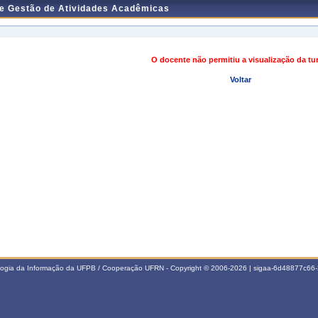
de Gestão de Atividades Acadêmicas
O docente não permitiu a visualização da t
Voltar
ologia da Informação da UFPB / Cooperação UFRN - Copyright © 2006-2026 | sigaa-6d48877c6