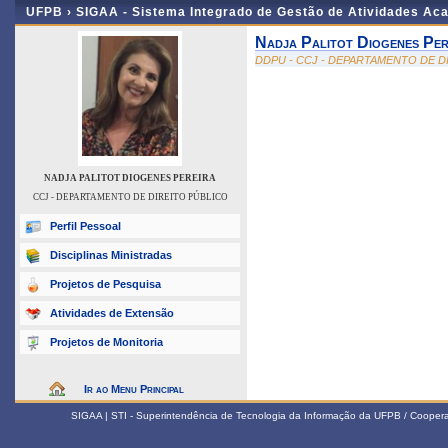
UFPB ›
SIGAA - Sistema Integrado de Gestão de Atividades Ac
Nadja Palitot Diogenes Per
DDPU - CCJ - DEPARTAMENTO DE D
NADJA PALITOT DIOGENES PEREIRA
CCJ - DEPARTAMENTO DE DIREITO PÚBLICO
Perfil Pessoal
Disciplinas Ministradas
Projetos de Pesquisa
Atividades de Extensão
Projetos de Monitoria
Ir ao Menu Principal
SIGAA | STI - Superintendência de Tecnologia da Informação da UFPB / Coope