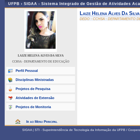
UFPB ›
SIGAA - Sistema Integrado de Gestão de Atividades Ac
Laize Helena Alves Da Silva
DEDO - CCHSA - DEPARTAMENTO 
LAIZE HELENA ALVES DA SILVA
CCHSA - DEPARTAMENTO DE EDUCAÇÃO
Perfil Pessoal
Disciplinas Ministradas
Projetos de Pesquisa
Atividades de Extensão
Projetos de Monitoria
Ir ao Menu Principal
SIGAA | STI - Superintendência de Tecnologia da Informação da UFPB / Coope