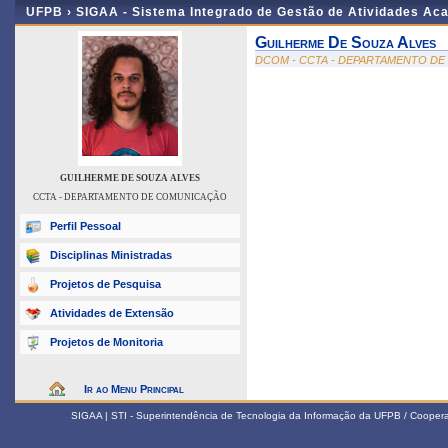
UFPB ›
SIGAA - Sistema Integrado de Gestão de Atividades Ac
Guilherme De Souza Alves
DCOM - CCTA - DEPARTAMENTO D
GUILHERME DE SOUZA ALVES
CCTA - DEPARTAMENTO DE COMUNICAÇÃO
Perfil Pessoal
Disciplinas Ministradas
Projetos de Pesquisa
Atividades de Extensão
Projetos de Monitoria
Ir ao Menu Principal
SIGAA | STI - Superintendência de Tecnologia da Informação da UFPB / Coope