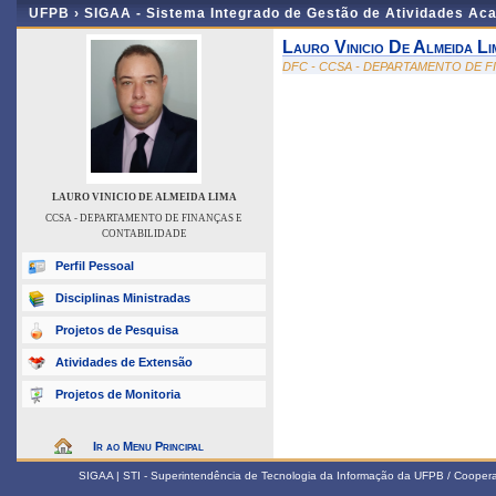
UFPB ›
SIGAA - Sistema Integrado de Gestão de Atividades Ac
Lauro Vinicio De Almeida Li
DFC - CCSA - DEPARTAMENTO DE F
LAURO VINICIO DE ALMEIDA LIMA
CCSA - DEPARTAMENTO DE FINANÇAS E
CONTABILIDADE
Perfil Pessoal
Disciplinas Ministradas
Projetos de Pesquisa
Atividades de Extensão
Projetos de Monitoria
Ir ao Menu Principal
SIGAA | STI - Superintendência de Tecnologia da Informação da UFPB / Coope