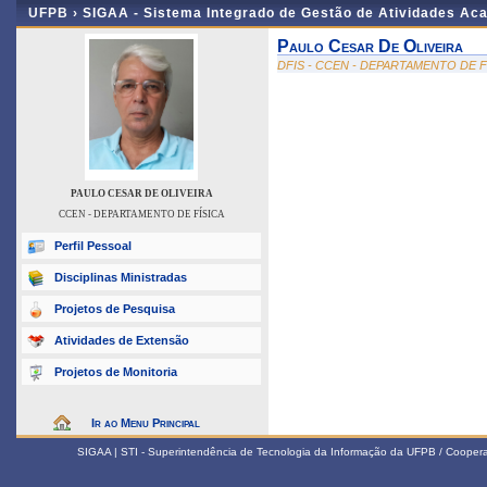
UFPB ›
SIGAA - Sistema Integrado de Gestão de Atividades Ac
Paulo Cesar De Oliveira
DFIS - CCEN - DEPARTAMENTO DE F
PAULO CESAR DE OLIVEIRA
CCEN - DEPARTAMENTO DE FÍSICA
Perfil Pessoal
Disciplinas Ministradas
Projetos de Pesquisa
Atividades de Extensão
Projetos de Monitoria
Ir ao Menu Principal
SIGAA | STI - Superintendência de Tecnologia da Informação da UFPB / Coope