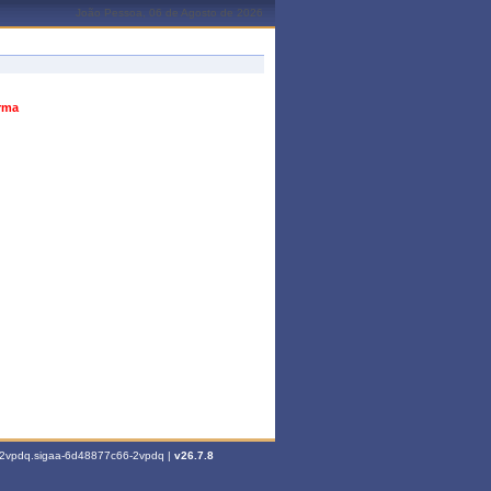
João Pessoa, 06 de Agosto de 2026
urma
6-2vpdq.sigaa-6d48877c66-2vpdq |
v26.7.8