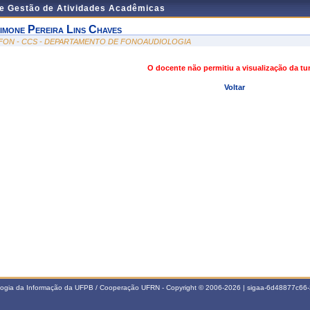
de Gestão de Atividades Acadêmicas
imone Pereira Lins Chaves
FON - CCS - DEPARTAMENTO DE FONOAUDIOLOGIA
O docente não permitiu a visualização da t
Voltar
ologia da Informação da UFPB / Cooperação UFRN - Copyright © 2006-2026 | sigaa-6d48877c6