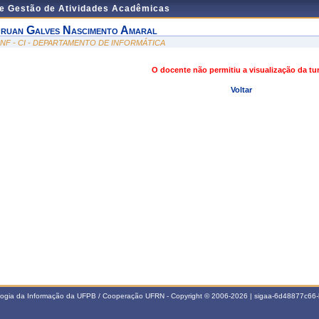
de Gestão de Atividades Acadêmicas
ruan Galves Nascimento Amaral
INF - CI - DEPARTAMENTO DE INFORMÁTICA
O docente não permitiu a visualização da t
Voltar
ologia da Informação da UFPB / Cooperação UFRN - Copyright © 2006-2026 | sigaa-6d48877c6