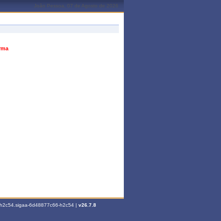
João Pessoa, 07 de Agosto de 2026
urma
6-h2c54.sigaa-6d48877c66-h2c54 |
v26.7.8