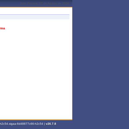
João Pessoa, 07 de Agosto de 2026
urma
6-h2c54.sigaa-6d48877c66-h2c54 |
v26.7.8