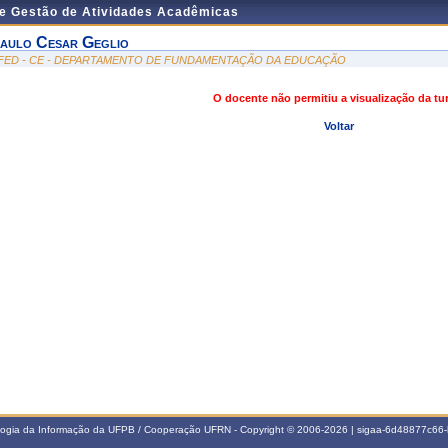
de Gestão de Atividades Acadêmicas
aulo Cesar Geglio
FED - CE - DEPARTAMENTO DE FUNDAMENTAÇÃO DA EDUCAÇÃO
O docente não permitiu a visualização da t
Voltar
ologia da Informação da UFPB / Cooperação UFRN - Copyright © 2006-2026 | sigaa-6d48877c6