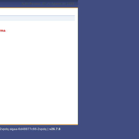
João Pessoa, 07 de Agosto de 2026
urma
6-2vpdq.sigaa-6d48877c66-2vpdq |
v26.7.8