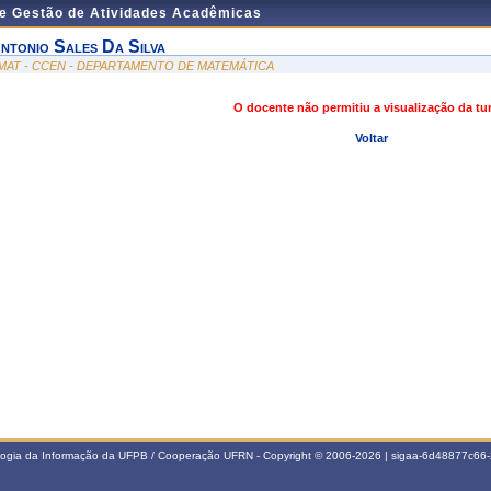
de Gestão de Atividades Acadêmicas
ntonio Sales Da Silva
MAT - CCEN - DEPARTAMENTO DE MATEMÁTICA
O docente não permitiu a visualização da t
Voltar
ologia da Informação da UFPB / Cooperação UFRN - Copyright © 2006-2026 | sigaa-6d48877c6