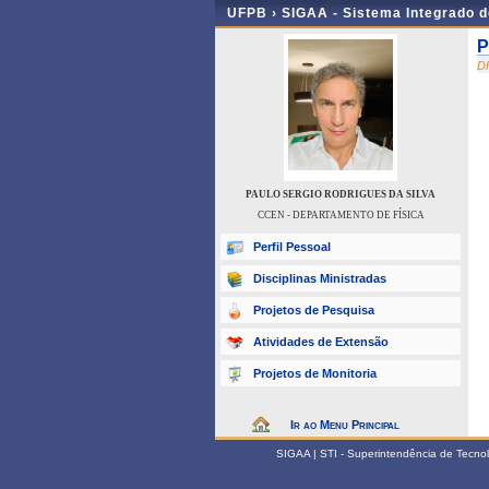
UFPB ›
SIGAA - Sistema Integrado 
P
D
PAULO SERGIO RODRIGUES DA SILVA
CCEN - DEPARTAMENTO DE FÍSICA
Perfil Pessoal
Disciplinas Ministradas
Projetos de Pesquisa
Atividades de Extensão
Projetos de Monitoria
Ir ao Menu Principal
SIGAA | STI - Superintendência de Tecn