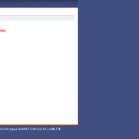
João Pessoa, 08 de Agosto de 2026
urma
6-h2c54.sigaa-6d48877c66-h2c54 |
v26.7.8