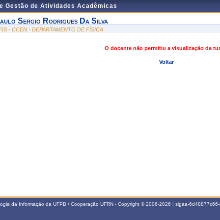
de Gestão de Atividades Acadêmicas
aulo Sergio Rodrigues Da Silva
FIS - CCEN - DEPARTAMENTO DE FÍSICA
O docente não permitiu a visualização da t
Voltar
ologia da Informação da UFPB / Cooperação UFRN - Copyright © 2006-2026 | sigaa-6d48877c6