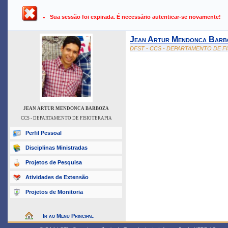
UFPB ›
SIGAA - Sistema Integrado de Gestão de Atividades Ac
Sua sessão foi expirada. É necessário autenticar-se novamente!
Jean Artur Mendonca Barb
DFST - CCS - DEPARTAMENTO DE F
JEAN ARTUR MENDONCA BARBOZA
CCS - DEPARTAMENTO DE FISIOTERAPIA
Perfil Pessoal
Disciplinas Ministradas
Projetos de Pesquisa
Atividades de Extensão
Projetos de Monitoria
Ir ao Menu Principal