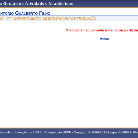
de Gestão de Atividades Acadêmicas
ntonio Gualberto Filho
EP - CT - DEPARTAMENTO DE ENGENHARIA DE PRODUÇÃO
O docente não permitiu a visualização da t
Voltar
ologia da Informação da UFPB / Cooperação UFRN - Copyright © 2006-2026 | sigaa-6d48877c6