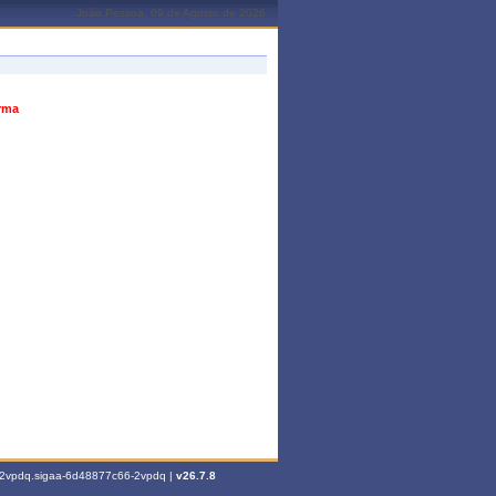
João Pessoa, 09 de Agosto de 2026
urma
6-2vpdq.sigaa-6d48877c66-2vpdq |
v26.7.8