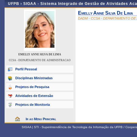
UFPB ›
SIGAA - Sistema Integrado de Gestão de Atividades Ac
Emelly Anne Silva De Lima
DADM - CCSA - DEPARTAMENTO DE
EMELLY ANNE SILVA DE LIMA
CCSA - DEPARTAMENTO DE ADMINISTRACAO
Perfil Pessoal
Disciplinas Ministradas
Projetos de Pesquisa
Atividades de Extensão
Projetos de Monitoria
Ir ao Menu Principal
SIGAA | STI - Superintendência de Tecnologia da Informação da UFPB / Coope