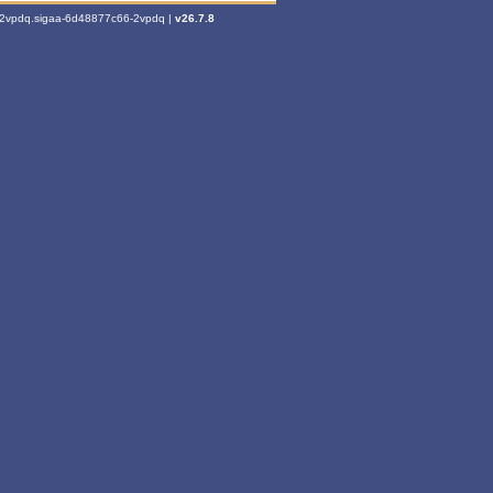
6-2vpdq.sigaa-6d48877c66-2vpdq |
v26.7.8