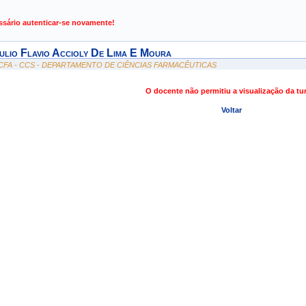
de Gestão de Atividades Acadêmicas
ssário autenticar-se novamente!
ulio Flavio Accioly De Lima E Moura
CFA - CCS - DEPARTAMENTO DE CIÊNCIAS FARMACÊUTICAS
O docente não permitiu a visualização da t
Voltar