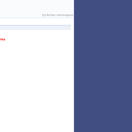
João Pessoa, 07 de Agosto de 2026
(x) fechar mensagens
urma