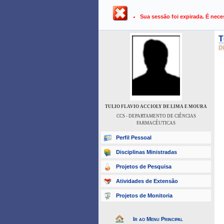
UFPB ›
SIGAA - Sistema Integrado 
Sua sessão foi expirada. É nece
T
D
TULIO FLAVIO ACCIOLY DE LIMA E MOURA
CCS - DEPARTAMENTO DE CIÊNCIAS
FARMACÊUTICAS
Perfil Pessoal
Disciplinas Ministradas
Projetos de Pesquisa
Atividades de Extensão
Projetos de Monitoria
Ir ao Menu Principal