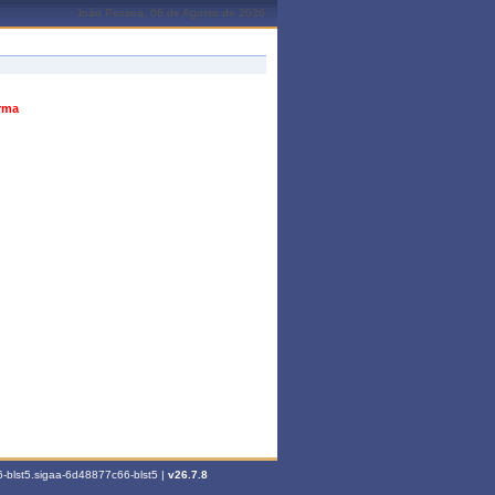
João Pessoa, 06 de Agosto de 2026
urma
-blst5.sigaa-6d48877c66-blst5 |
v26.7.8