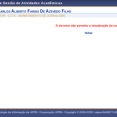
de Gestão de Atividades Acadêmicas
arlos Alberto Farias De Azevedo Filho
JOR - CCTA - DEPARTAMENTO DE JORNALISMO
O docente não permitiu a visualização da t
Voltar
nologia da Informação da UFPB / Cooperação UFRN - Copyright © 2006-2026 | sigaa-6d48877c66