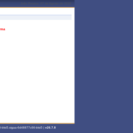
João Pessoa, 07 de Agosto de 2026
urma
-blst5.sigaa-6d48877c66-blst5 |
v26.7.8