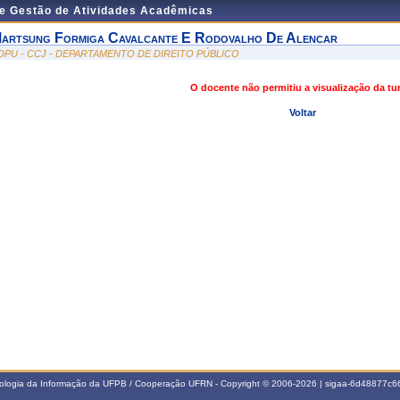
de Gestão de Atividades Acadêmicas
artsung Formiga Cavalcante E Rodovalho De Alencar
DPU - CCJ - DEPARTAMENTO DE DIREITO PÚBLICO
O docente não permitiu a visualização da t
Voltar
nologia da Informação da UFPB / Cooperação UFRN - Copyright © 2006-2026 | sigaa-6d48877c66