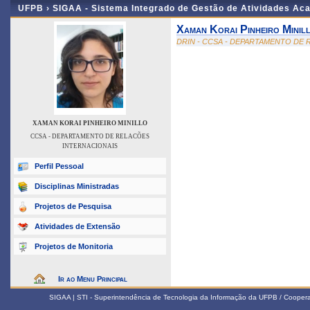
UFPB ›
SIGAA - Sistema Integrado de Gestão de Atividades Ac
Xaman Korai Pinheiro Minil
DRIN - CCSA - DEPARTAMENTO DE
XAMAN KORAI PINHEIRO MINILLO
CCSA - DEPARTAMENTO DE RELACÕES
INTERNACIONAIS
Perfil Pessoal
Disciplinas Ministradas
Projetos de Pesquisa
Atividades de Extensão
Projetos de Monitoria
Ir ao Menu Principal
SIGAA | STI - Superintendência de Tecnologia da Informação da UFPB / Coope