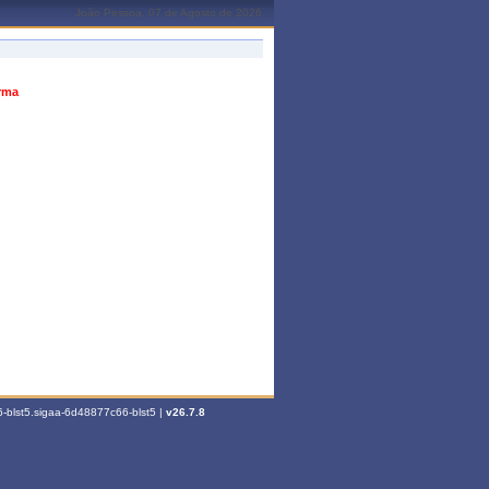
João Pessoa, 07 de Agosto de 2026
urma
-blst5.sigaa-6d48877c66-blst5 |
v26.7.8