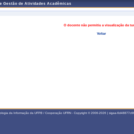
de Gestão de Atividades Acadêmicas
O docente não permitiu a visualização da t
Voltar
nologia da Informação da UFPB / Cooperação UFRN - Copyright © 2006-2026 | sigaa-6d48877c66