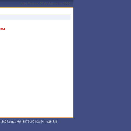
João Pessoa, 07 de Agosto de 2026
urma
6-h2c54.sigaa-6d48877c66-h2c54 |
v26.7.8