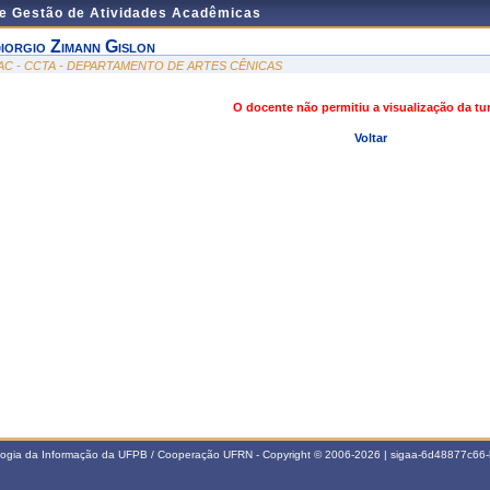
de Gestão de Atividades Acadêmicas
iorgio Zimann Gislon
AC - CCTA - DEPARTAMENTO DE ARTES CÊNICAS
O docente não permitiu a visualização da t
Voltar
ologia da Informação da UFPB / Cooperação UFRN - Copyright © 2006-2026 | sigaa-6d48877c6