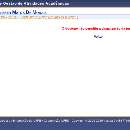
de Gestão de Atividades Acadêmicas
leber Matos De Morais
MDI - CCHLA - DEPARTAMENTO DE MÍDIAS DIGITAIS
O docente não permitiu a visualização da t
Voltar
nologia da Informação da UFPB / Cooperação UFRN - Copyright © 2006-2026 | sigaa-6d48877c66