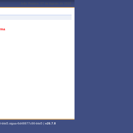
João Pessoa, 07 de Agosto de 2026
urma
-blst5.sigaa-6d48877c66-blst5 |
v26.7.8