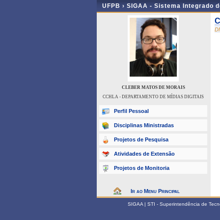
UFPB ›
SIGAA - Sistema Integrado 
C
D
CLEBER MATOS DE MORAIS
CCHLA - DEPARTAMENTO DE MÍDIAS DIGITAIS
Perfil Pessoal
Disciplinas Ministradas
Projetos de Pesquisa
Atividades de Extensão
Projetos de Monitoria
Ir ao Menu Principal
SIGAA | STI - Superintendência de Tec