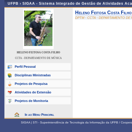
UFPB ›
SIGAA - Sistema Integrado de Gestão de Atividades Ac
Heleno Feitosa Costa Filho
DPTM - CCTA - DEPARTAMENTO DE
HELENO FEITOSA COSTA FILHO
CCTA - DEPARTAMENTO DE MÚSICA
Perfil Pessoal
Disciplinas Ministradas
Projetos de Pesquisa
Atividades de Extensão
Projetos de Monitoria
Ir ao Menu Principal
SIGAA | STI - Superintendência de Tecnologia da Informação da UFPB / Coope