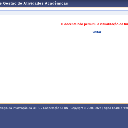
de Gestão de Atividades Acadêmicas
O docente não permitiu a visualização da t
Voltar
nologia da Informação da UFPB / Cooperação UFRN - Copyright © 2006-2026 | sigaa-6d48877c66