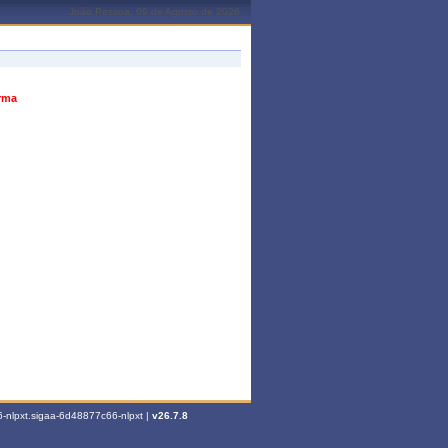
João Pessoa, 09 de Agosto de 2026
urma
-nlpxt.sigaa-6d48877c66-nlpxt |
v26.7.8