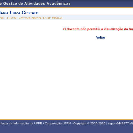
de Gestão de Atividades Acadêmicas
aria Luiza Cescato
FIS - CCEN - DEPARTAMENTO DE FÍSICA
O docente não permitiu a visualização da t
Voltar
nologia da Informação da UFPB / Cooperação UFRN - Copyright © 2006-2026 | sigaa-6d48877c66