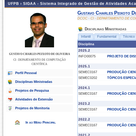
UFPB ›
SIGAA - Sistema Integrado de Gestão de Atividades Ac
Gustavo Charles Peixoto De
DCOC - CI - DEPARTAMENTO DE C
Disciplinas Ministradas
Infantil
Fundamental
Técnico
Disciplina
2025.2
GUSTAVO CHARLES PEIXOTO DE OLIVEIRA
INFO00075
PROJETO DE DI
CI - DEPARTAMENTO DE COMPUTAÇÃO
CIENTÍFICA
2025.1
SEMEC0167
PRODUÇÃO CIEN
Perfil Pessoal
SEMEC0202
TÓPICOS ESPECI
Disciplinas Ministradas
2024.1
Projetos de Pesquisa
SEMEC0167
PRODUÇÃO CIEN
Atividades de Extensão
2023.2
Projetos de Monitoria
SEMEC0167
PRODUÇÃO CIEN
2022.2
Ir ao Menu Principal
SEMEC0167
PRODUÇÃO CIEN
2021.2