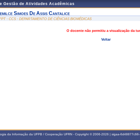
de Gestão de Atividades Acadêmicas
emilce Simoes De Assis Cantalice
FPT - CCS - DEPARTAMENTO DE CIÊNCIAS BIOMÉDICAS
O docente não permitiu a visualização da t
Voltar
ologia da Informação da UFPB / Cooperação UFRN - Copyright © 2006-2026 | sigaa-6d48877c6