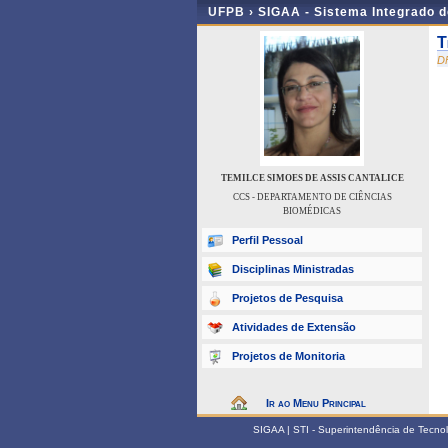
UFPB ›
SIGAA - Sistema Integrado 
T
D
TEMILCE SIMOES DE ASSIS CANTALICE
CCS - DEPARTAMENTO DE CIÊNCIAS
BIOMÉDICAS
Perfil Pessoal
Disciplinas Ministradas
Projetos de Pesquisa
Atividades de Extensão
Projetos de Monitoria
Ir ao Menu Principal
SIGAA | STI - Superintendência de Tecn