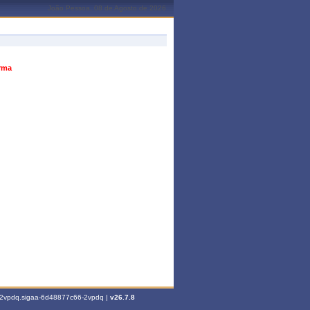
João Pessoa, 08 de Agosto de 2026
urma
6-2vpdq.sigaa-6d48877c66-2vpdq |
v26.7.8