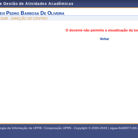
de Gestão de Atividades Acadêmicas
evi Pedro Barbosa De Oliveira
 CEAR - DIREÇÃO DE CENTRO
O docente não permitiu a visualização da t
Voltar
ologia da Informação da UFPB / Cooperação UFRN - Copyright © 2006-2026 | sigaa-6d48877c6