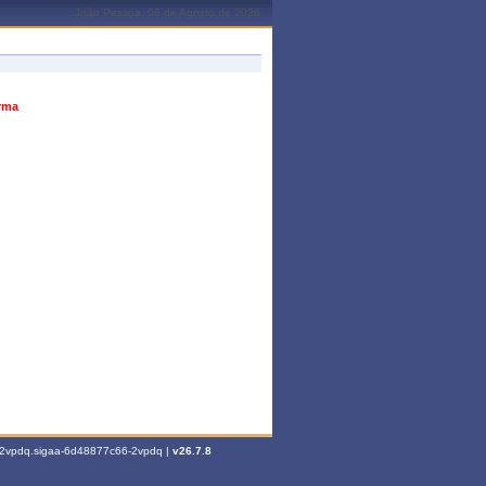
João Pessoa, 06 de Agosto de 2026
urma
6-2vpdq.sigaa-6d48877c66-2vpdq |
v26.7.8