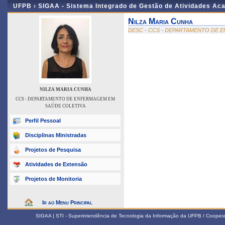
UFPB ›
SIGAA - Sistema Integrado de Gestão de Atividades Ac
Nilza Maria Cunha
DESC - CCS - DEPARTAMENTO DE 
NILZA MARIA CUNHA
CCS - DEPARTAMENTO DE ENFERMAGEM EM
SAÚDE COLETIVA
Perfil Pessoal
Disciplinas Ministradas
Projetos de Pesquisa
Atividades de Extensão
Projetos de Monitoria
Ir ao Menu Principal
SIGAA | STI - Superintendência de Tecnologia da Informação da UFPB / Coope