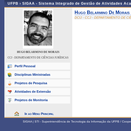
UFPB ›
SIGAA - Sistema Integrado de Gestão de Atividades Ac
Hugo Belarmino De Morais
DCIJ - CCJ - DEPARTAMENTO DE CI
HUGO BELARMINO DE MORAIS
CCJ - DEPARTAMENTO DE CIÊNCIAS JURÍDICAS
Perfil Pessoal
Disciplinas Ministradas
Projetos de Pesquisa
Atividades de Extensão
Projetos de Monitoria
Ir ao Menu Principal
SIGAA | STI - Superintendência de Tecnologia da Informação da UFPB / Coope