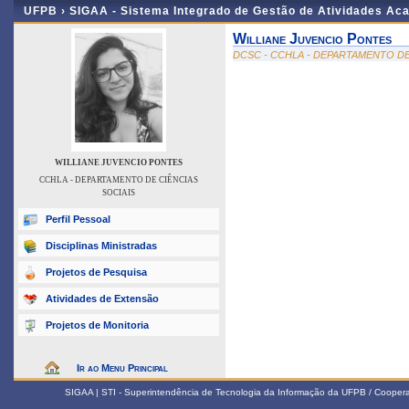
UFPB ›
SIGAA - Sistema Integrado de Gestão de Atividades Ac
Williane Juvencio Pontes
DCSC - CCHLA - DEPARTAMENTO DE
WILLIANE JUVENCIO PONTES
CCHLA - DEPARTAMENTO DE CIÊNCIAS
SOCIAIS
Perfil Pessoal
Disciplinas Ministradas
Projetos de Pesquisa
Atividades de Extensão
Projetos de Monitoria
Ir ao Menu Principal
SIGAA | STI - Superintendência de Tecnologia da Informação da UFPB / Coope