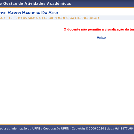
de Gestão de Atividades Acadêmicas
ose Ramos Barbosa Da Silva
MTE - CE - DEPARTAMENTO DE METODOLOGIA DA EDUCAÇÃO
O docente não permitiu a visualização da t
Voltar
ologia da Informação da UFPB / Cooperação UFRN - Copyright © 2006-2026 | sigaa-6d48877c6