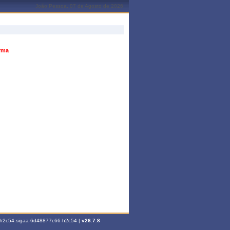
João Pessoa, 07 de Agosto de 2026
urma
6-h2c54.sigaa-6d48877c66-h2c54 |
v26.7.8