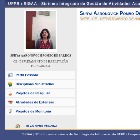
UFPB ›
SIGAA - Sistema Integrado de Gestão de Atividades Ac
Surya Aaronovich Pombo D
DHPE - CE - DEPARTAMENTO DE H
SURYA AARONOVICH POMBO DE BARROS
CE - DEPARTAMENTO DE HABILITAÇÃO
PEDAGÓGICA
Perfil Pessoal
Disciplinas Ministradas
Projetos de Pesquisa
Atividades de Extensão
Projetos de Monitoria
Ir ao Menu Principal
SIGAA | STI - Superintendência de Tecnologia da Informação da UFPB / Coope