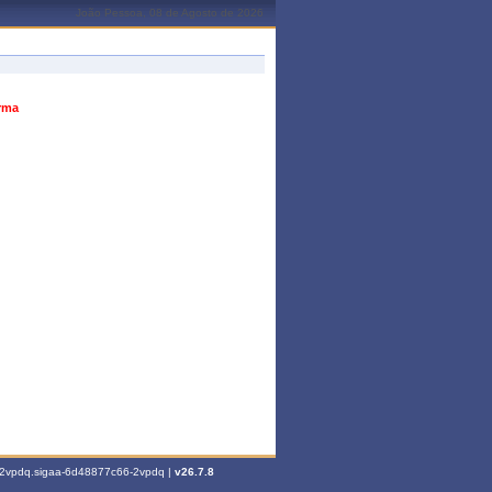
João Pessoa, 08 de Agosto de 2026
urma
6-2vpdq.sigaa-6d48877c66-2vpdq |
v26.7.8