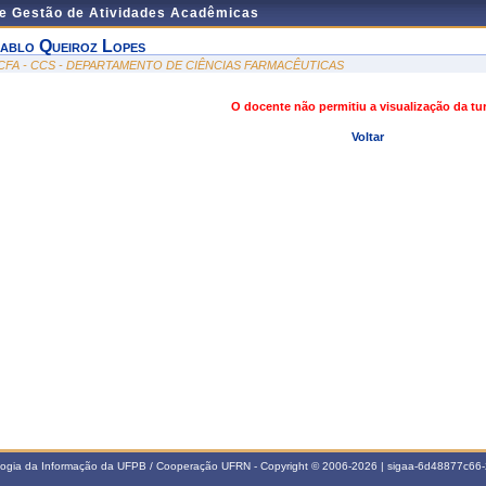
de Gestão de Atividades Acadêmicas
ablo Queiroz Lopes
CFA - CCS - DEPARTAMENTO DE CIÊNCIAS FARMACÊUTICAS
O docente não permitiu a visualização da t
Voltar
ologia da Informação da UFPB / Cooperação UFRN - Copyright © 2006-2026 | sigaa-6d48877c6