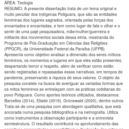
ÁREA: Teologia
RESUMO: A presente dissertação trata de um tema original e
muito peculiar dos indígenas Potiguara, que são as entidades
femininas dos lugares sagrados, orientada pelas forças dos
encantados e encantadas, e tem como lugar de fala o olhar e o
sentir de uma pajé pesquisadora, mãe/mulher/guerreira e
militante dos movimentos sociais dessa etnia, mestranda do
Programa de Pós-Graduação em Ciências das Religiões
(PPGCR), da Universidade Federal da Paraíba (UFPB).
Apresenta como objetivo analisar a dimensão dos seres míticos
femininos, os momentos e lugares em que eles estão presentes,
despertando temor e respeito, além de verificar como estão
sendo registradas e repassadas essas narrativas, em tempos de
pandemia, preservando a riqueza de seus valores. O objeto da
pesquisa consiste na busca de averiguar as variadas formas que
os mitos femininos se entrelaçam com as práticas cotidianas do
povo Potiguara. Como aportes teóricos utilizados, destacamos:
Barcellos (2014), Eliade (2019), Grünewald (2020), dentre outros.
Trata-se de uma pesquisa com abordagem qualitativa, que está
ancorada numa pesquisa bibliográfica e na netnografia. Utiliza
como instrumentos a observação participante e a entrevista
semiestrutura. O resultado contribuirá no aprofundamento das