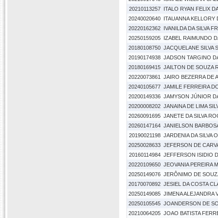
20210113257
ITALO RYAN FELIX DA
20240020640
ITAUANNA KELLORY
20220162362
IVANILDA DA SILVA 
20250159205
IZABEL RAIMUNDO DA
20180108750
JACQUELANE SILVA 
20190174938
JADSON TARGINO DA
20180169415
JAILTON DE SOUZA
20220073861
JAIRO BEZERRA DE 
20240105677
JAMILE FERREIRA D
20200149336
JAMYSON JÚNIOR D
20200008202
JANAINA DE LIMA SIL
20260091695
JANETE DA SILVA R
20260147164
JANIELSON BARBOSA
20190021198
JARDENIA DA SILVA O
20250028633
JEFERSON DE CARVA
20160114984
JEFFERSON ISIDIO 
20220109650
JEOVANIA PEREIRA 
20250149076
JERÔNIMO DE SOUZA
20170070892
JESIEL DA COSTA C
20250149085
JIMENA ALEJANDRA 
20250105545
JOANDERSON DE SO
20210064205
JOAO BATISTA FERR