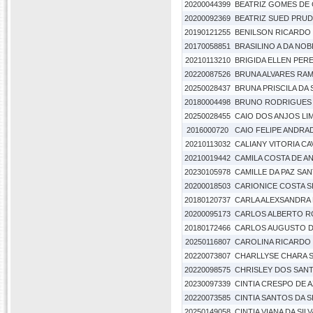
20200044399
BEATRIZ GOMES DE
20200092369
BEATRIZ SUED PRUD
20190121255
BENILSON RICARDO
20170058851
BRASILINO A DA NO
20210113210
BRIGIDA ELLEN PERE
20220087526
BRUNA ALVARES RA
20250028437
BRUNA PRISCILA DA 
20180004498
BRUNO RODRIGUES A
20250028455
CAIO DOS ANJOS LI
2016000720
CAIO FELIPE ANDRA
20210113032
CALIANY VITORIA C
20210019442
CAMILA COSTA DE AN
20230105978
CAMILLE DA PAZ SAN
20200018503
CARIONICE COSTA S
20180120737
CARLA ALEXSANDRA 
20200095173
CARLOS ALBERTO R
20180172466
CARLOS AUGUSTO D
20250116807
CAROLINA RICARDO
20220073807
CHARLLYSE CHARA S
20220098575
CHRISLEY DOS SAN
20230097339
CINTIA CRESPO DE 
20220073585
CINTIA SANTOS DA S
20250149058
CINTIA VIANA DA SILV