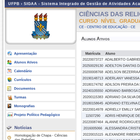
UFPB ›
SIGAA - Sistema Integrado de Gestão de Atividades Ac
CIÊNCIAS DAS RELI
CURSO NÍVEL GRADU
CE - CENTRO DE EDUCAÇÃO - CE
Alunos Ativos
Apresentação
Matrícula
Aluno
20220073727
ADALBERTO GABRIEL
Alunos Ativos
20250029130
ADEILTON DANTAS DA
Calendário
20200008768
ADELSON BEZERRA 
20190148713
ADERLANY VANESSA
Currículos
20180174792
ADILSON PREIRA DA 
Documentos
20240105550
ADRIANO BARBOSA 
20200115383
ADRIANO DA SILVA D
Turmas
20180158645
ADRIANO ETELVINA D
Monografias
20220014978
ADRIELLY EMILLY S
Projeto Político Pedagógico
11507290
ADRIS HENRIQUE DE
20220087464
ALANNE RODRIGUES
Notícias
2016005066
ALESSANDRA CRISTI
20220015115
ALEXANDRE RIBEIR
Homologação de Chapa - Ciências
das Religiões