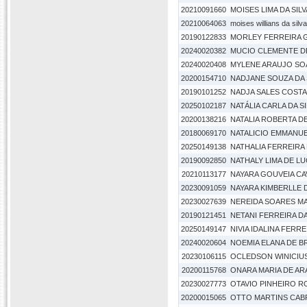
20210091660
MOISES LIMA DA SILV
20210064063
moises willians da silva
20190122833
MORLEY FERREIRA 
20240020382
MUCIO CLEMENTE DE
20240020408
MYLENE ARAUJO SO
20200154710
NADJANE SOUZA DA 
20190101252
NADJA SALES COSTA
20250102187
NATÁLIA CARLA DA S
20200138216
NATALIA ROBERTA DE
20180069170
NATALICIO EMMANUE
20250149138
NATHALIA FERREIRA 
20190092850
NATHALY LIMA DE L
20210113177
NAYARA GOUVEIA CA
20230091059
NAYARA KIMBERLLE 
20230027639
NEREIDA SOARES M
20190121451
NETANI FERREIRA DA
20250149147
NIVIA IDALINA FER
20240020604
NOEMIA ELANA DE B
20230106115
OCLEDSON WINICIUS
20200115768
ONARA MARIA DE A
20230027773
OTAVIO PINHEIRO R
20200015065
OTTO MARTINS CAB