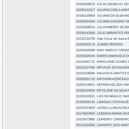
20250028670
JULIA CARVALHO SIL
20200142317
JULIANA CARLA SANT
20190100854
JULIANA DA SILVA A
20240020266
JULIANA GALDINO DE
20220098510
JULIA RIBEIRO DE 
20200143056
JULIO ABRANTES PE
20210132790
Júlio César de Souza 
20250029176
JUNIER PEREIRA
20250028698
KAIO MARCIO FARIA
20250029194
KAREN EMANUELE 
20210091721
KAROLAINE GOMES D
20210157000
KÁTIA DE SOUSA DIN
20230106090
KAUA DOS SANTOS E
20260091710
KAYONARA ERICKA D
20250138831
KEFREN KELSEN DA
20250149094
KRYSLANE DA SILVA 
20200102821
LAIS DE ARAUJO NA
20180009144
LARISSA COSTA ALVE
20220014833
LAURA LUJAN AUSILI
20170004959
LEANDRA MARIA VIC
20220073880
LEANDRO CARNEIRO
20170102056
LEANDRO DOS SAN