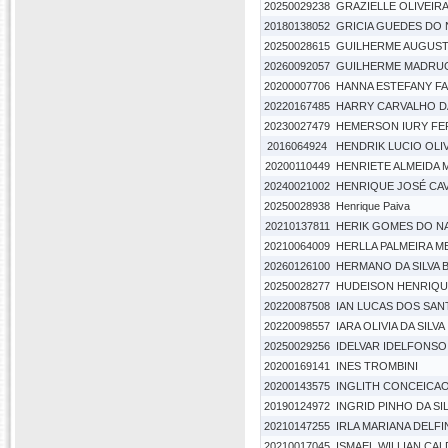
20250029238
GRAZIELLE OLIVEIR
20180138052
GRICIA GUEDES DO
20250028615
GUILHERME AUGUS
20260092057
GUILHERME MADRUG
20200007706
HANNA ESTEFANY FA
20220167485
HARRY CARVALHO DA
20230027479
HEMERSON IURY FE
2016064924
HENDRIK LUCIO OLI
20200110449
HENRIETE ALMEIDA 
20240021002
HENRIQUE JOSÉ CAV
20250028938
Henrique Paiva
20210137811
HERIK GOMES DO N
20210064009
HERLLA PALMEIRA 
20260126100
HERMANO DA SILVA 
20250028277
HUDEISON HENRIQUE
20220087508
IAN LUCAS DOS SA
20220098557
IARA OLIVIA DA SILVA
20250029256
IDELVAR IDELFONSO
20200169141
INES TROMBINI
20200143575
INGLITH CONCEICA
20190124972
INGRID PINHO DA SI
20210147255
IRLA MARIANA DELFI
20210017045
ISMAEL WILLIAN CAL