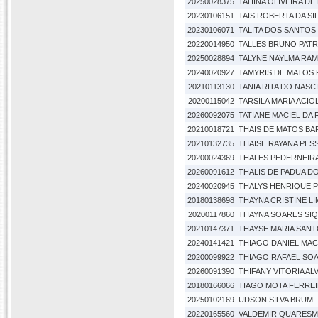
20250028375
TAHINA OLIVEIRA DE
20230106151
TAIS ROBERTA DA SI
20230106071
TALITA DOS SANTOS
20220014950
TALLES BRUNO PATR
20250028894
TALYNE NAYLMA RA
20240020927
TAMYRIS DE MATOS
20210113130
TANIA RITA DO NASC
20200115042
TARSILA MARIA ACIO
20260092075
TATIANE MACIEL DA
20210018721
THAIS DE MATOS B
20210132735
THAISE RAYANA PE
20200024369
THALES PEDERNEIR
20260091612
THALIS DE PADUA D
20240020945
THALYS HENRIQUE P
20180138698
THAYNA CRISTINE LI
20200117860
THAYNA SOARES SI
20210147371
THAYSE MARIA SAN
20240141421
THIAGO DANIEL MAC
20200099922
THIAGO RAFAEL SO
20260091390
THIFANY VITORIA A
20180166066
TIAGO MOTA FERRE
20250102169
UDSON SILVA BRUM
20220165560
VALDEMIR QUARESM