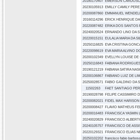
20180170407
EMERSON CARDOSO D
20230105913
EMILLY CAMILY PER
20200087860
EMMANUEL WENDELL
20160114296
ERICK HENRIQUE D
20220087482
ERIKA DOS SANTOS 
20240020524
ERNANDO LINO DA S
20220015151
EULALIA MARIA DA SI
20250116825
EVA CRISTINA GONC
20220098619
EVA MARIA ALVINO 
20200102349
EVELLYN LOUISE DE
20250116843
FABIANA RODRIGUES
20190121219
FABIANA SATIRA NA
20200106867
FABIANO LUIZ DE LI
20250028571
FABIO GALDINO DA S
11502263
FAET SANTIAGO PER
20190028798
FELIPE CASSIMIRO
20200082021
FIDEL MAX HARISON
20200008427
FLAVIO MATHEUS FE
20200016483
FRANCISCA YASMIN 
20240020829
FRANCISCO ALBERT
20240105757
FRANCISCO DE ASSI
20220129321
FRANCISCO ELIAS 
20250102202
francisco fabio barbosa