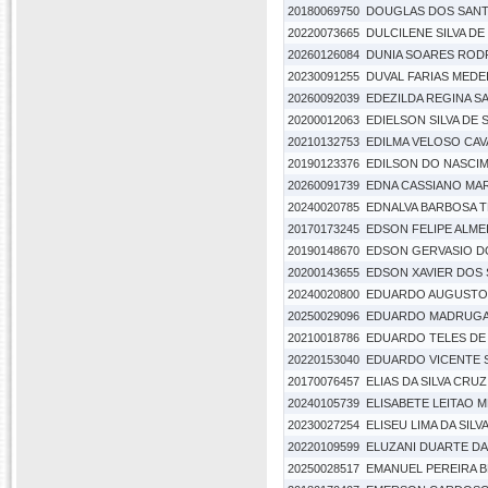
20180069750
DOUGLAS DOS SAN
20220073665
DULCILENE SILVA DE
20260126084
DUNIA SOARES ROD
20230091255
DUVAL FARIAS MEDE
20260092039
EDEZILDA REGINA SA
20200012063
EDIELSON SILVA DE
20210132753
EDILMA VELOSO CA
20190123376
EDILSON DO NASCI
20260091739
EDNA CASSIANO MA
20240020785
EDNALVA BARBOSA 
20170173245
EDSON FELIPE ALME
20190148670
EDSON GERVASIO D
20200143655
EDSON XAVIER DOS
20240020800
EDUARDO AUGUSTO 
20250029096
EDUARDO MADRUGA
20210018786
EDUARDO TELES DE
20220153040
EDUARDO VICENTE S
20170076457
ELIAS DA SILVA CRUZ
20240105739
ELISABETE LEITAO
20230027254
ELISEU LIMA DA SILV
20220109599
ELUZANI DUARTE DA 
20250028517
EMANUEL PEREIRA 