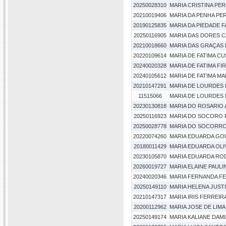
20250028310
MARIA CRISTINA PE
20210019406
MARIA DA PENHA PER
20190125835
MARIA DA PIEDADE 
20250116905
MARIA DAS DORES C
20210018660
MARIA DAS GRAÇAS
20220109614
MARIA DE FATIMA CU
20240020328
MARIA DE FATIMA FI
20240105612
MARIA DE FATIMA MA
20210147291
MARIA DE LOURDES 
11515066
MARIA DE LOURDES
20230130818
MARIA DO ROSARIO
20250116923
MARIA DO SOCORO R
20250028778
MARIA DO SOCORRO
20220074260
MARIA EDUARDA GOU
20180011429
MARIA EDUARDA OLIV
20230105870
MARIA EDUARDA ROD
20260019727
MARIA ELAINE PAULI
20240020346
MARIA FERNANDA FE
20250149110
MARIA HELENA JUS
20210147317
MARIA IRIS FERREIRA
20200112962
MARIA JOSE DE LIMA
20250149174
MARIA KALIANE DAM