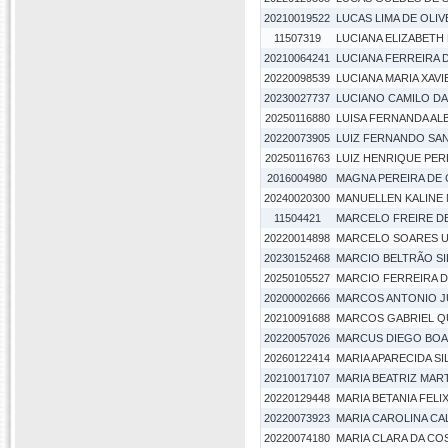
20210019522
LUCAS LIMA DE OLIV
11507319
LUCIANA ELIZABETH 
20210064241
LUCIANA FERREIRA D
20220098539
LUCIANA MARIA XAV
20230027737
LUCIANO CAMILO DA 
20250116880
LUISA FERNANDA AL
20220073905
LUIZ FERNANDO SAN
20250116763
LUIZ HENRIQUE PERE
2016004980
MAGNA PEREIRA DE
20240020300
MANUELLEN KALINE
11504421
MARCELO FREIRE D
20220014898
MARCELO SOARES 
20230152468
MARCIO BELTRÃO SI
20250105527
MARCIO FERREIRA 
20200002666
MARCOS ANTONIO J
20210091688
MARCOS GABRIEL Q
20220057026
MARCUS DIEGO BOA
20260122414
MARIA APARECIDA SI
20210017107
MARIA BEATRIZ MAR
20220129448
MARIA BETANIA FELI
20220073923
MARIA CAROLINA CA
20220074180
MARIA CLARA DA CO