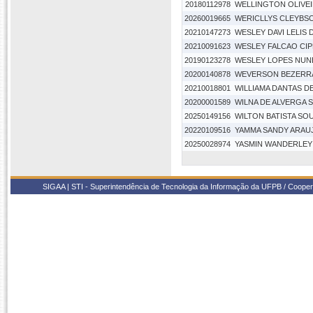
20180112978
WELLINGTON OLIVE
20260019665
WERICLLYS CLEYBSON
20210147273
WESLEY DAVI LELIS D
20210091623
WESLEY FALCAO CI
20190123278
WESLEY LOPES NUN
20200140878
WEVERSON BEZERRA
20210018801
WILLIAMA DANTAS D
20200001589
WILNA DE ALVERGA 
20250149156
WILTON BATISTA SO
20220109516
YAMMA SANDY ARAU
20250028974
YASMIN WANDERLEY
SIGAA | STI - Superintendência de Tecnologia da Informação da UFPB / Coope