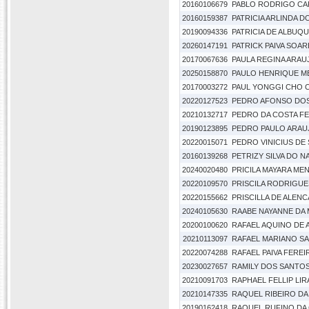
20160106679
PABLO RODRIGO CA
20160159387
PATRICIA ARLINDA 
20190094336
PATRICIA DE ALBUQ
20260147191
PATRICK PAIVA SOA
20170067636
PAULA REGINA ARAU
20250158870
PAULO HENRIQUE M
20170003272
PAUL YONGGI CHO 
20220127523
PEDRO AFONSO DOS
20210132717
PEDRO DA COSTA F
20190123895
PEDRO PAULO ARAU
20220015071
PEDRO VINICIUS DE 
20160139268
PETRIZY SILVA DO 
20240020480
PRICILA MAYARA M
20220109570
PRISCILA RODRIGUE
20220155662
PRISCILLA DE ALEN
20240105630
RAABE NAYANNE DA M
20200100620
RAFAEL AQUINO DE
20210113097
RAFAEL MARIANO S
20220074288
RAFAEL PAIVA FEREI
20230027657
RAMILY DOS SANTOS
20210091703
RAPHAEL FELLIP LIR
20210147335
RAQUEL RIBEIRO DA 
20190162418
RAQUEL RUFINO DA