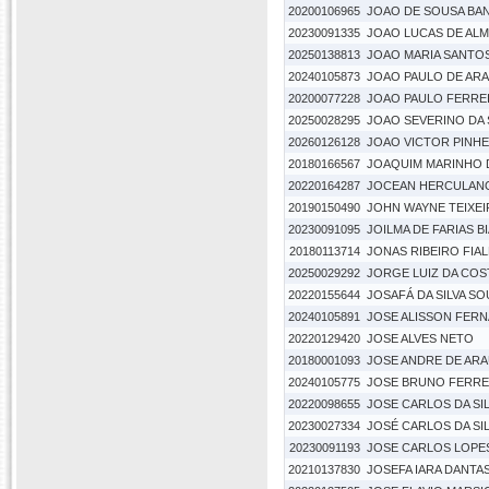
20200106965
JOAO DE SOUSA BA
20230091335
JOAO LUCAS DE ALM
20250138813
JOAO MARIA SANTOS
20240105873
JOAO PAULO DE AR
20200077228
JOAO PAULO FERRE
20250028295
JOAO SEVERINO DA S
20260126128
JOAO VICTOR PINHEI
20180166567
JOAQUIM MARINHO D
20220164287
JOCEAN HERCULANO
20190150490
JOHN WAYNE TEIXEI
20230091095
JOILMA DE FARIAS B
20180113714
JONAS RIBEIRO FIAL
20250029292
JORGE LUIZ DA COS
20220155644
JOSAFÁ DA SILVA S
20240105891
JOSE ALISSON FER
20220129420
JOSE ALVES NETO
20180001093
JOSE ANDRE DE ARA
20240105775
JOSE BRUNO FERREI
20220098655
JOSE CARLOS DA SIL
20230027334
JOSÉ CARLOS DA SIL
20230091193
JOSE CARLOS LOPE
20210137830
JOSEFA IARA DANTAS