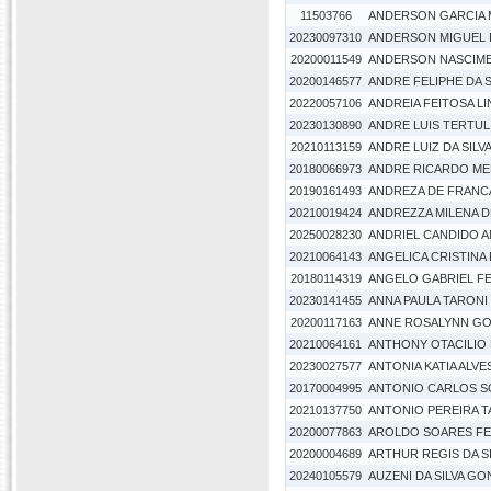
11503766
ANDERSON GARCIA 
20230097310
ANDERSON MIGUEL 
20200011549
ANDERSON NASCIME
20200146577
ANDRE FELIPHE DA 
20220057106
ANDREIA FEITOSA L
20230130890
ANDRE LUIS TERTU
20210113159
ANDRE LUIZ DA SIL
20180066973
ANDRE RICARDO MED
20190161493
ANDREZA DE FRANC
20210019424
ANDREZZA MILENA D
20250028230
ANDRIEL CANDIDO 
20210064143
ANGELICA CRISTINA 
20180114319
ANGELO GABRIEL 
20230141455
ANNA PAULA TARONI
20200117163
ANNE ROSALYNN G
20210064161
ANTHONY OTACILIO 
20230027577
ANTONIA KATIA ALV
20170004995
ANTONIO CARLOS 
20210137750
ANTONIO PEREIRA T
20200077863
AROLDO SOARES FE
20200004689
ARTHUR REGIS DA S
20240105579
AUZENI DA SILVA G