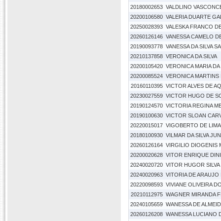
20180002653
VALDLINO VASCONC
20200106580
VALERIA DUARTE GA
20250028393
VALESKA FRANCO D
20260126146
VANESSA CAMELO D
20190093778
VANESSA DA SILVA S
20210137858
VERONICA DA SILVA
20200105420
VERONICA MARIA DA 
20200085524
VERONICA MARTINS
20160110395
VICTOR ALVES DE A
20230027559
VICTOR HUGO DE S
20190124570
VICTORIA REGINA 
20190100630
VICTOR SLOAN CARV
20220015017
VIGOBERTO DE LIMA
20180100930
VILMAR DA SILVA JU
20260126164
VIRGILIO DIOGENIS
20200020628
VITOR ENRIQUE DINI
20240020720
VITOR HUGOR SILVA 
20240020963
VITORIA DE ARAUJO
20220098593
VIVIANE OLIVEIRA 
20210112975
WAGNER MIRANDA F
20240105659
WANESSA DE ALMEI
20260126208
WANESSA LUCIANO 