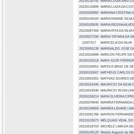
20230130792
MARIA LUISA SANTO
20220133899
MARIA LUIZA DA CO
20250028992
MARIANA CRISTINA 
20250149183
MARIA RAIANE SILV
20240105935
MARIA REGINA ALVE
20220087400
MARIA RITA DA SILV
20230027290
MARIA TATIANA DA S
11507317
MARICELIA DA SILVA
20230091139
MARINALDO JOSE DA
20210018688
MARLON FELIPE DA S
20190102518
MARX IGOR FERREIR
20220109552
MATEUS BRAZ DE S
20200102607
MATHEUS CARLOS DE
20210091801
MATHIAS SOARES D
20230154346
MAURICIO DA SILVA 
20210019540
MAURICIO ROSA LI
20250159214
MAYA OLIVEIRA CIPR
20200078940
MAYARA FERNANDA L
20190149659
MAYARA LIDIANE LIM
20210091786
MAYRON FERNANDE
20210132673
MELQUIAS VIDAL DO
20210018703
MICHELE LIMA DA SIL
20250149129
Moisés Augusto da Sil