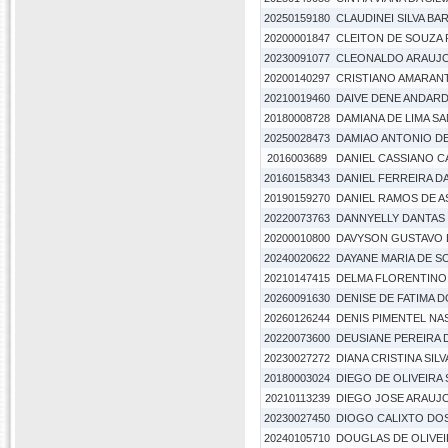
20250159180
CLAUDINEI SILVA BA
20200001847
CLEITON DE SOUZA 
20230091077
CLEONALDO ARAUJ
20200140297
CRISTIANO AMARANT
20210019460
DAIVE DENE ANDAR
20180008728
DAMIANA DE LIMA S
20250028473
DAMIAO ANTONIO D
2016003689
DANIEL CASSIANO 
20160158343
DANIEL FERREIRA DA
20190159270
DANIEL RAMOS DE A
20220073763
DANNYELLY DANTAS 
20200010800
DAVYSON GUSTAVO 
20240020622
DAYANE MARIA DE SO
20210147415
DELMA FLORENTIN
20260091630
DENISE DE FATIMA D
20260126244
DENIS PIMENTEL N
20220073600
DEUSIANE PEREIRA 
20230027272
DIANA CRISTINA SIL
20180003024
DIEGO DE OLIVEIRA 
20210113239
DIEGO JOSE ARAUJ
20230027450
DIOGO CALIXTO DO
20240105710
DOUGLAS DE OLIVEI