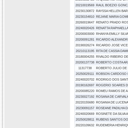
20210019569
RAUL BOEZIO GONC
20230130872
RAYSSA HELLEN BAR
20230154810
REJANE MARIA GOM
20260019647
RENATO PRADO ROS
20240020426
RENATTA RAPHAELLA
20200003000
RHANYA EMILLY SILV
20200091281
RICARDO ALEXANDR
20190026274
RICARDO JOSE VIC
20210113195
RITA DE CASSIA DAM
20180004255
RIVALDO RIBEIRO D
20200137738
ROBERTO COSTA A
11317738
ROBERTO JULIO DE
20250029111
ROBSON CARDOSO 
20240020702
RODRIGO DOS SANT
20190162697
ROGERIO SOARES 
20200085220
ROMEU RAMOS DE A
20230027192
ROSANA DE CARVAL
20220155680
ROSANIA DE LUCENA
20230091157
ROSEANE PADILHA D
20240020669
ROSINETE DA SILVA
20250028811
RUBENS SANTOS DO
20220109632
RUDEMERIA HENRIQ