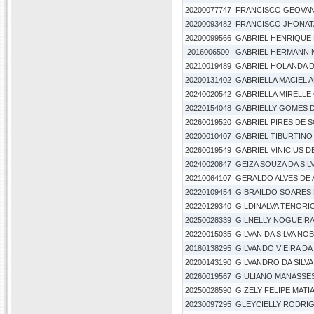
20200077747
FRANCISCO GEOVAN
20200093482
FRANCISCO JHONAT
20200099566
GABRIEL HENRIQUE 
2016006500
GABRIEL HERMANN 
20210019489
GABRIEL HOLANDA 
20200131402
GABRIELLA MACIEL 
20240020542
GABRIELLA MIRELL
20220154048
GABRIELLY GOMES D
20260019520
GABRIEL PIRES DE 
20200010407
GABRIEL TIBURTINO
20260019549
GABRIEL VINICIUS 
20240020847
GEIZA SOUZA DA SIL
20210064107
GERALDO ALVES DE 
20220109454
GIBRAILDO SOARES 
20220129340
GILDINALVA TENORIO
20250028339
GILNELLY NOGUEIRA 
20220015035
GILVAN DA SILVA NO
20180138295
GILVANDO VIEIRA DA 
20200143190
GILVANDRO DA SILVA
20260019567
GIULIANO MANASSES
20250028590
GIZELY FELIPE MATI
20230097295
GLEYCIELLY RODRI