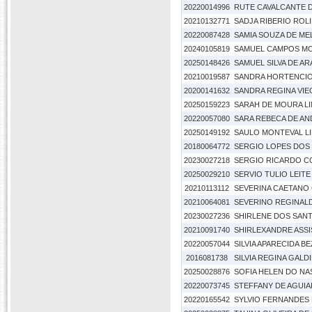
20220014996
RUTE CAVALCANTE D
20210132771
SADJA RIBERIO ROL
20220087428
SAMIA SOUZA DE ME
20240105819
SAMUEL CAMPOS M
20250148426
SAMUEL SILVA DE A
20210019587
SANDRA HORTENCIO
20200141632
SANDRA REGINA VIE
20250159223
SARAH DE MOURA LI
20220057080
SARA REBECA DE A
20250149192
SAULO MONTEVAL LI
20180064772
SERGIO LOPES DOS
20230027218
SERGIO RICARDO C
20250029210
SERVIO TULIO LEIT
20210113112
SEVERINA CAETANO
20210064081
SEVERINO REGINAL
20230027236
SHIRLENE DOS SAN
20210091740
SHIRLEXANDRE ASS
20220057044
SILVIA APARECIDA 
2016081738
SILVIA REGINA GALDI
20250028876
SOFIA HELEN DO N
20220073745
STEFFANY DE AGUIA
20220165542
SYLVIO FERNANDES 