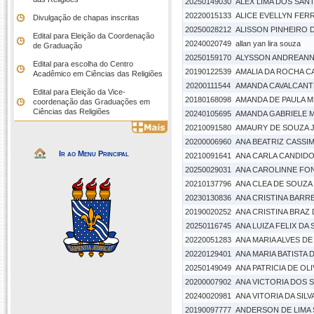
20250149030
ALEX LIMA DOS SAN
20220015133
ALICE EVELLYN FERR
Divulgação de chapas inscritas
20250028212
ALISSON PINHEIRO D
Edital para Eleição da Coordenação
20240020749
allan yan lira souza
de Graduação
20250159170
ALYSSON ANDREANN
Edital para escolha do Centro
20190122539
AMALIA DA ROCHA C
Acadêmico em Ciências das Religiões
20200111544
AMANDA CAVALCANTE
Edital para Eleição da Vice-
20180168098
AMANDA DE PAULA 
coordenação das Graduações em
Ciências das Religiões
20240105695
AMANDA GABRIELE 
20210091580
AMAURY DE SOUZA J
20200006960
ANA BEATRIZ CASSI
Ir ao Menu Principal
20210091641
ANA CARLA CANDIDO
20250029031
ANA CAROLINNE FO
20210137796
ANA CLEA DE SOUZA 
20230130836
ANA CRISTINA BAR
20190020252
ANA CRISTINA BRAZ
20250116745
ANA LUIZA FELIX DA
20220051283
ANA MARIA ALVES D
20220129401
ANA MARIA BATISTA D
20250149049
ANA PATRICIA DE OLI
20200007902
ANA VICTORIA DOS 
20240020981
ANA VITORIA DA SIL
20190097777
ANDERSON DE LIMA