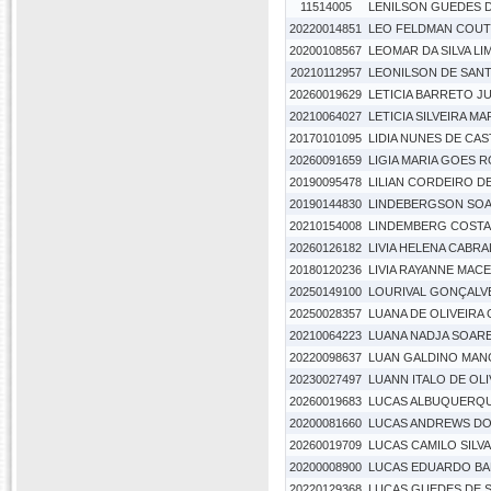
11514005
LENILSON GUEDES 
20220014851
LEO FELDMAN COUT
20200108567
LEOMAR DA SILVA LI
20210112957
LEONILSON DE SAN
20260019629
LETICIA BARRETO J
20210064027
LETICIA SILVEIRA MA
20170101095
LIDIA NUNES DE CA
20260091659
LIGIA MARIA GOES 
20190095478
LILIAN CORDEIRO D
20190144830
LINDEBERGSON SOA
20210154008
LINDEMBERG COSTA
20260126182
LIVIA HELENA CABRA
20180120236
LIVIA RAYANNE MAC
20250149100
LOURIVAL GONÇALV
20250028357
LUANA DE OLIVEIRA
20210064223
LUANA NADJA SOAR
20220098637
LUAN GALDINO MAN
20230027497
LUANN ITALO DE OLI
20260019683
LUCAS ALBUQUERQU
20200081660
LUCAS ANDREWS DO
20260019709
LUCAS CAMILO SILVA
20200008900
LUCAS EDUARDO B
20220129368
LUCAS GUEDES DE 