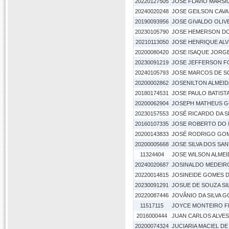
20220127505
JOSE FLAVIO MARSI
20240020248
JOSE GEILSON CAV
20190093956
JOSE GIVALDO OLIVE
20230105790
JOSE HEMERSON DO
20210113050
JOSE HENRIQUE AL
20200080420
JOSE ISAQUE JORGE
20230091219
JOSE JEFFERSON FO
20240105793
JOSE MARCOS DE S
20200002862
JOSENILTON ALMEIDA
20180174531
JOSE PAULO BATISTA
20200062904
JOSEPH MATHEUS 
20230157553
JOSÉ RICARDO DA SI
20160107335
JOSE ROBERTO DO 
20200143833
JOSÉ RODRIGO GOM
20200005668
JOSE SILVA DOS SA
11324404
JOSE WILSON ALMEI
20240020687
JOSINALDO MEDEIR
20220014815
JOSINEIDE GOMES 
20230091291
JOSUE DE SOUZA SI
20220087446
JOVÂNIO DA SILVA 
11517115
JOYCE MONTEIRO F
2016000444
JUAN CARLOS ALVES 
20200074324
JUCIARIA MACIEL DE