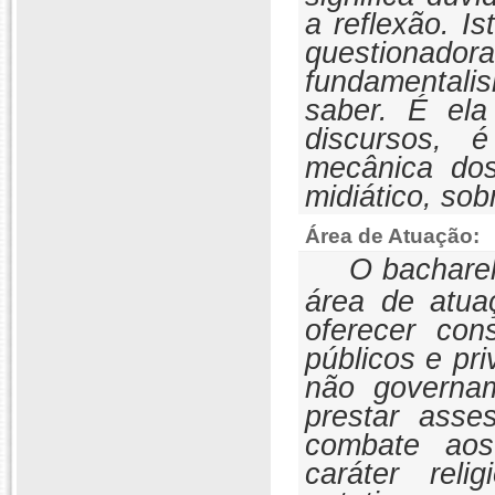
a reflexão. I
questionador
fundamentali
saber. É el
discursos, 
mecânica do
midiático, sob
Área de Atuação:
O bacharel
área de atua
oferecer con
públicos e pr
não governam
prestar asse
combate aos
caráter reli