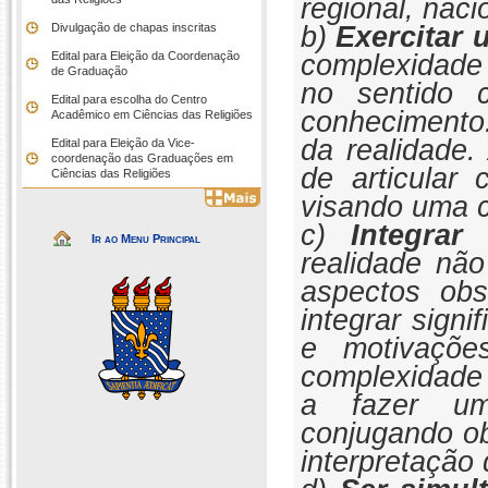
regional, naci
b)
Exercitar 
Divulgação de chapas inscritas
complexidade 
Edital para Eleição da Coordenação
de Graduação
no sentido c
Edital para escolha do Centro
conhecimento.
Acadêmico em Ciências das Religiões
da realidade.
Edital para Eleição da Vice-
coordenação das Graduações em
de articular 
Ciências das Religiões
visando uma c
c)
Integrar
Ir ao Menu Principal
realidade nã
aspectos obs
integrar sign
e motivaçõ
complexidade 
a fazer uma
conjugando ob
interpretação 