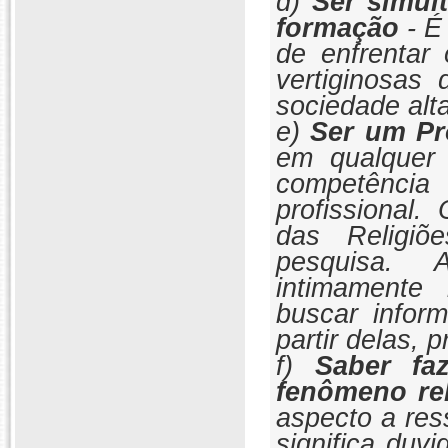
d)
Ser simul
formação
- É
de enfrentar
vertiginosas
sociedade alt
e)
Ser um Pr
em qualquer 
competênci
profissional
das Religiõ
pesquisa. 
intimamente
buscar inform
partir delas, 
f)
Saber fa
fenômeno re
aspecto a res
significa duvi