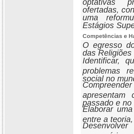
optativas p
ofertadas, co
uma reform
Estágios Supe
Competências e Ha
O egresso do
das Religiões
Identificar, 
problemas re
social no mu
Compreender o
apresentam c
passado e no
Elaborar uma 
entre a teoria
Desenvolve