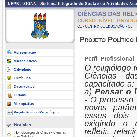
UFPB ›
SIGAA - Sistema Integrado de Gestão de Atividades Ac
CIÊNCIAS DAS RELI
CURSO NÍVEL GRADU
CE - CENTRO DE EDUCAÇÃO - CE
Projeto Político
Apresentação
Perfil Profissional:
Alunos Ativos
O religiólogo
Calendário
Ciências da
Currículos
capacitado a:
Documentos
a)
Pensar o 
Turmas
- O processo 
Monografias
novos parâm
Projeto Político Pedagógico
esses dois n
exigindo o 
Notícias
refletir, rela
Homologação de Chapa - Ciências
das Religiões